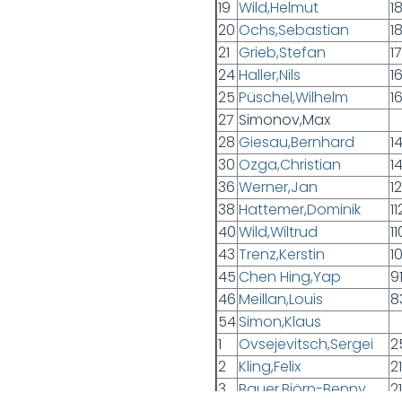
19
Wild,Helmut
1
20
Ochs,Sebastian
18
21
Grieb,Stefan
1
24
Haller,Nils
1
25
Püschel,Wilhelm
1
27
Simonov,Max
28
Giesau,Bernhard
1
30
Ozga,Christian
1
36
Werner,Jan
12
38
Hattemer,Dominik
11
40
Wild,Wiltrud
1
43
Trenz,Kerstin
1
45
Chen Hing,Yap
9
46
Meillan,Louis
8
54
Simon,Klaus
1
Ovsejevitsch,Sergei
2
2
Kling,Felix
2
3
Bauer,Björn-Benny
2