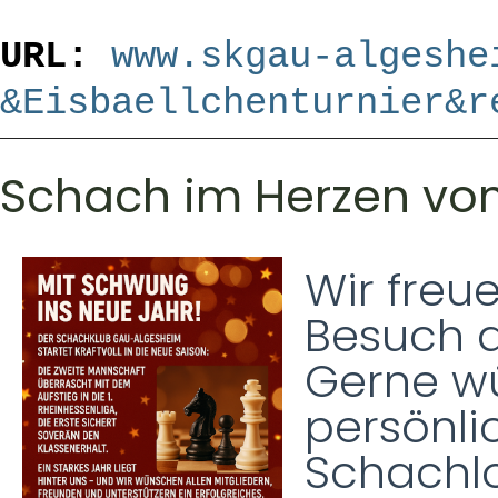
URL:
www.skgau-algeshe
&Eisbaellchenturnier&r
Schach im Herzen vo
Wir freu
Besuch 
Gerne wü
persönli
Schachlo