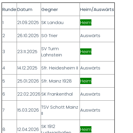
Runde
Datum
Gegner
Heim/Auswärts
1
21.09.2025
SK Landau
Heim
2
26.10.2025
SG Trier
Auswärts
SV Turm
3
23.11.2025
Heim
Lahnstein
4
14.12.2025
Sfr. Heidesheim II
Auswärts
5
25.01.2026
Sfr. Mainz 1928
Heim
6
22.02.2026
SK Frankenthal
Auswärts
TSV Schott Mainz
7
15.03.2026
Auswärts
II
SK 1912
8
12.04.2026
Heim
Ludwigshafen