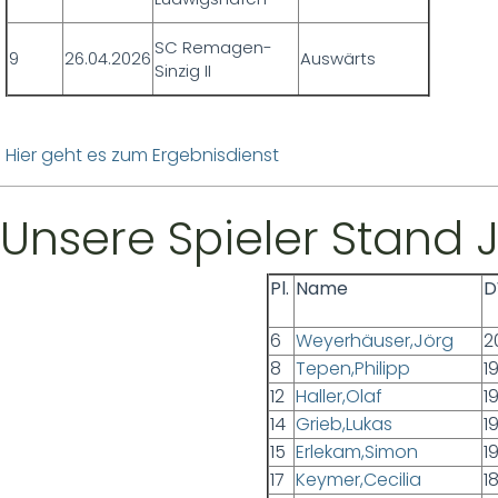
SC Remagen-
9
26.04.2026
Auswärts
Sinzig II
Hier geht es zum Ergebnisdienst
Unsere Spieler Stand 
Pl.
Name
D
6
Weyerhäuser,Jörg
2
8
Tepen,Philipp
1
12
Haller,Olaf
1
14
Grieb,Lukas
1
15
Erlekam,Simon
19
17
Keymer,Cecilia
1