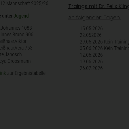
 12 Mannschaft 2025/26
Traings mit Dr. Felix Klin
e unter
Jugend
An folgenden Tagen:
t,Johannes 1088
15.05.2026
hinnes,Bruno 906
22.052026
eißhaar,Viktor
29.05.2026 Kein Trainin
eißhaar,Vera 763
05.06.2026 Kein Trainin
tte,Janosch
12.06.2026
reya Grossmann
19.06.2026
26.07.2026
link
zur Ergebnistabelle