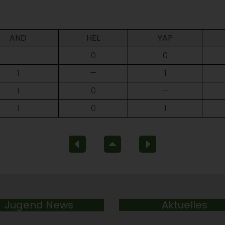
AND
HEL
YAP
—
0
0
1
—
1
1
0
—
1
0
1
Jugend News
Aktuelles