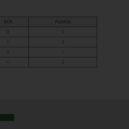
BER
Punkte
0
0
1
3
0
1
—
2