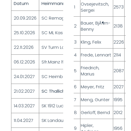
Datum
Heimmannschaft
Heim/Gast
Ovsejevitsch,
1
2573
Sergei
20.09.2026
SC‍‍ Remagen-‍Sinzig 2
Heim
Bauer, BjÃ¶rn-
2
2138
Benny
25.10.2026
SC ML Kastellaun 1
Auswärts
3
Kling, Felix
2226
22.11.2026
SV Turm Lahnstein 1
Auswärts
4
Frede, Lennart
2114
06.12.2026
Sfr.Mainz 1928 1
Heim
Friedrich,
5
2087
Marius
24.01.2027
SC Heimbach-Weis/
Auswärts
6
Meyer, Fritz
2027
21.02.2027
SC Thallichtenberg 1
Heim
7
Meng, Gunter
1995
14.03.2027
SK 1912 Ludwigshafen 1
Auswärts
8
Gerloff, Bernd
2012
11.04.2027
SK Landau 1
Heim
Hipler,
9
1956