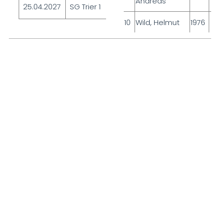
Andreas
25.04.2027
SG Trier 1
Auswärts
10
Wild, Helmut
1976
WeyerhÃ¤user,
11
2052
JÃ¶rg
12
Tepen, Philipp
2035
13
Haller, Olaf
1991
14
Stephan, Oleg
1988
15
Grieb, Lukas
1980
Ochs,
16
1925
Sebastian
17
Grieb, Stefan
1894
18
Haller, Nils
1796